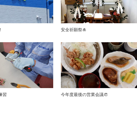
！
安全祈願祭🎍
練習
今年度最後の営業会議📒